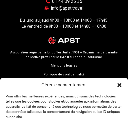
01 44 09 25 35
info@apst.travel
Du lundi au jeudi 9h00 – 13h00 et 14h00 – 17h45
Le vendredi de 9h00 – 13h00 et 14h00 – 16h00
Association régie par la loi du 1er Juillet 1901 – Organisme de garantie
collective prévu par le livre II du code du tourisme
Mentions légales
Politique de confidentialité
Gérer le consentement
Pour offrir les meilleures expériences, nous utilisons des technologies
telles que les cookies pour stocker et/ou accéder aux informations des
appareils. Le fait de consentir à ces technologies nous permettra de traiter
des données telles que le comportement de navigation ou les ID uniques
sur ce site.