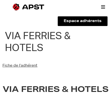
Espace adhérents
Qui sommes-nous ?
VIA FERRIES &
HOTELS
Vous êtes un voyageur
Adhérer à l’APST
Fiche de l’adhérent
Actualités
VIA FERRIES & HOTELS