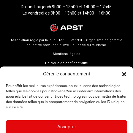
Du lundi au jeudi 9h00 – 13h00 et 14h00 – 17h45
Le vendredi de 9h00 – 13h00 et 14h00 – 16h00
Association régie par la loi du 1er Juillet 1901 – Organisme de garantie
collective prévu par le livre II du code du tourisme
Mentions légales
Politique de confidentialité
Gérer le consentement
Pour offrir les meilleures expériences, nous utilisons des technologies
telles que les cookies pour stocker et/ou accéder aux informations des
appareils. Le fait de consentir à ces technologies nous permettra de traiter
des données telles que le comportement de navigation ou les ID uniques
sur ce site.
Accepter