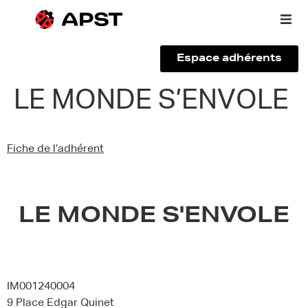
Espace adhérents
Qui sommes-nous ?
LE MONDE S’ENVOLE
Vous êtes un voyageur
Fiche de l’adhérent
Adhérer à l’APST
Actualités
LE MONDE S'ENVOLE
IM001240004
9 Place Edgar Quinet