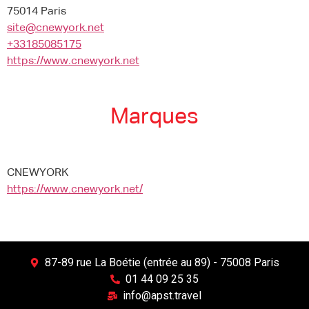
75014 Paris
site@cnewyork.net
+33185085175
https://www.cnewyork.net
Marques
CNEWYORK
https://www.cnewyork.net/
87-89 rue La Boétie (entrée au 89) - 75008 Paris
01 44 09 25 35
info@apst.travel