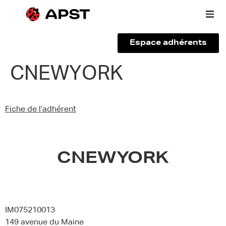
Espace adhérents
Qui sommes-nous ?
CNEWYORK
Vous êtes un voyageur
Fiche de l’adhérent
Adhérer à l’APST
Actualités
CNEWYORK
IM075210013
149 avenue du Maine