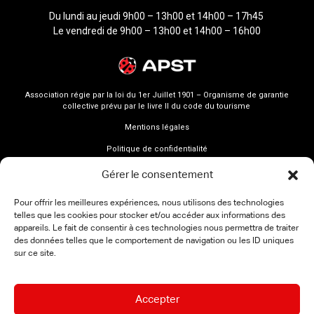
Du lundi au jeudi 9h00 – 13h00 et 14h00 – 17h45
Le vendredi de 9h00 – 13h00 et 14h00 – 16h00
Association régie par la loi du 1er Juillet 1901 – Organisme de garantie
collective prévu par le livre II du code du tourisme
Mentions légales
Politique de confidentialité
Gérer le consentement
Pour offrir les meilleures expériences, nous utilisons des technologies
telles que les cookies pour stocker et/ou accéder aux informations des
appareils. Le fait de consentir à ces technologies nous permettra de traiter
des données telles que le comportement de navigation ou les ID uniques
sur ce site.
Accepter