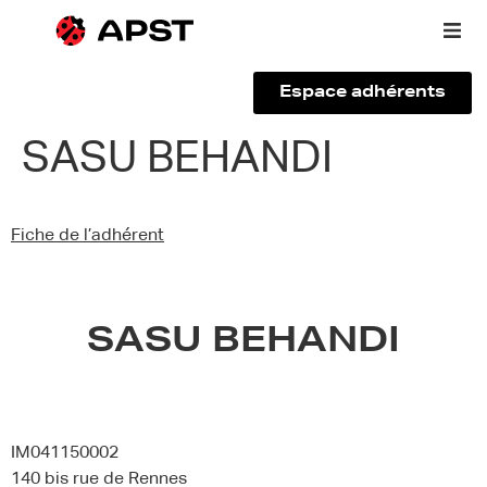
Espace adhérents
Qui sommes-nous ?
SASU BEHANDI
Vous êtes un voyageur
Fiche de l’adhérent
Adhérer à l’APST
Actualités
SASU BEHANDI
IM041150002
140 bis rue de Rennes