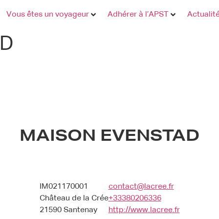
Vous êtes un voyageur
Adhérer à l’APST
Actualit
AD
MAISON EVENSTAD
IM021170001
contact@lacree.fr
Château de la Crée
+33380206336
21590 Santenay
http://www.lacree.fr