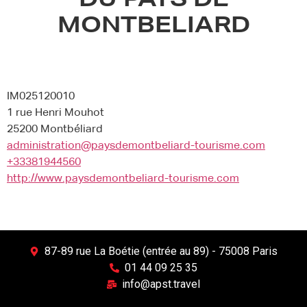
DU PAYS DE
MONTBELIARD
IM025120010
1 rue Henri Mouhot
25200 Montbéliard
administration@paysdemontbeliard-tourisme.com
+33381944560
http://www.paysdemontbeliard-tourisme.com
87-89 rue La Boétie (entrée au 89) - 75008 Paris
01 44 09 25 35
info@apst.travel