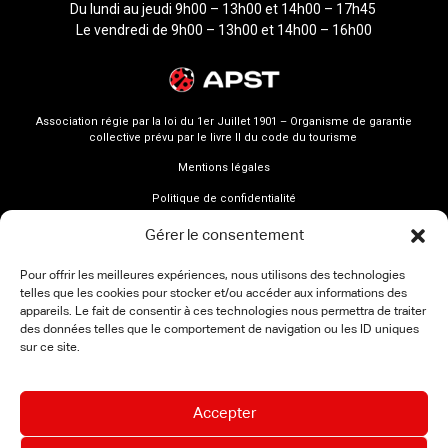
Du lundi au jeudi 9h00 – 13h00 et 14h00 – 17h45
Le vendredi de 9h00 – 13h00 et 14h00 – 16h00
Association régie par la loi du 1er Juillet 1901 – Organisme de garantie
collective prévu par le livre II du code du tourisme
Mentions légales
Politique de confidentialité
Gérer le consentement
Pour offrir les meilleures expériences, nous utilisons des technologies
telles que les cookies pour stocker et/ou accéder aux informations des
appareils. Le fait de consentir à ces technologies nous permettra de traiter
des données telles que le comportement de navigation ou les ID uniques
sur ce site.
Accepter