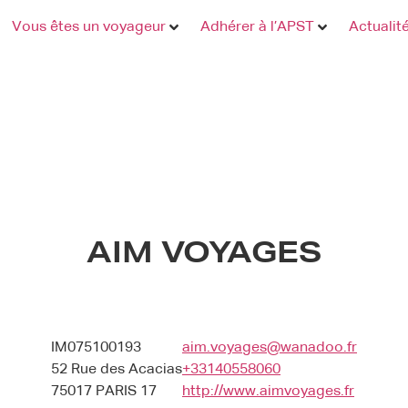
Vous êtes un voyageur
Adhérer à l’APST
Actualit
AIM VOYAGES
IM075100193
aim.voyages@wanadoo.fr
52 Rue des Acacias
+33140558060
75017 PARIS 17
http://www.aimvoyages.fr