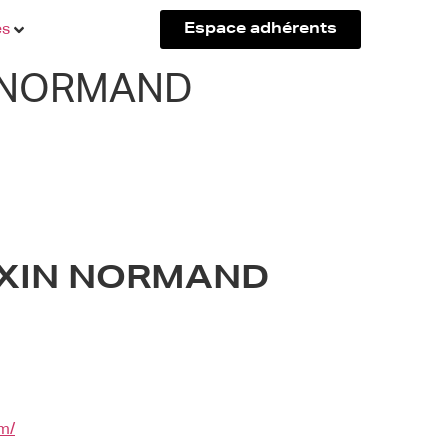
és
Espace adhérents
 NORMAND
XIN NORMAND
m/