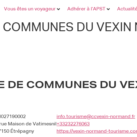
Vous êtes un voyageur
Adhérer à l’APST
Actualit
 COMMUNES DU VEXIN
 DE COMMUNES DU VE
M027190002
info.tourisme@ccvexin-normand.fr
 rue Maison de Vatimesnil
+33232276063
7150 Étrépagny
https://vexin-normand-tourisme.co