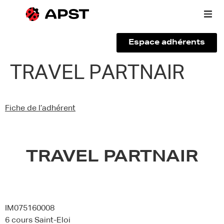
Espace adhérents
Qui sommes-nous ?
TRAVEL PARTNAIR
Vous êtes un voyageur
Fiche de l’adhérent
Adhérer à l’APST
Actualités
TRAVEL PARTNAIR
IM075160008
6 cours Saint-Eloi