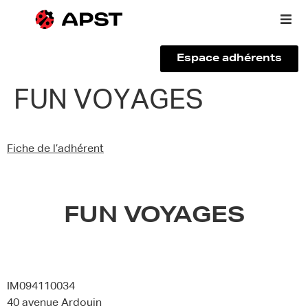
Espace adhérents
Qui sommes-nous ?
FUN VOYAGES
Vous êtes un voyageur
Fiche de l’adhérent
Adhérer à l’APST
Actualités
FUN VOYAGES
IM094110034
40 avenue Ardouin