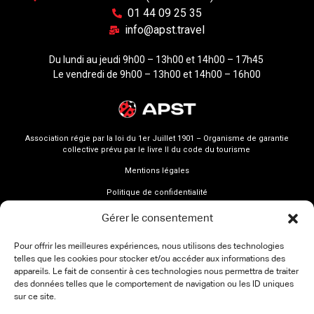
01 44 09 25 35
info@apst.travel
Du lundi au jeudi 9h00 – 13h00 et 14h00 – 17h45
Le vendredi de 9h00 – 13h00 et 14h00 – 16h00
Association régie par la loi du 1er Juillet 1901 – Organisme de garantie
collective prévu par le livre II du code du tourisme
Mentions légales
Politique de confidentialité
Gérer le consentement
Pour offrir les meilleures expériences, nous utilisons des technologies
telles que les cookies pour stocker et/ou accéder aux informations des
appareils. Le fait de consentir à ces technologies nous permettra de traiter
des données telles que le comportement de navigation ou les ID uniques
sur ce site.