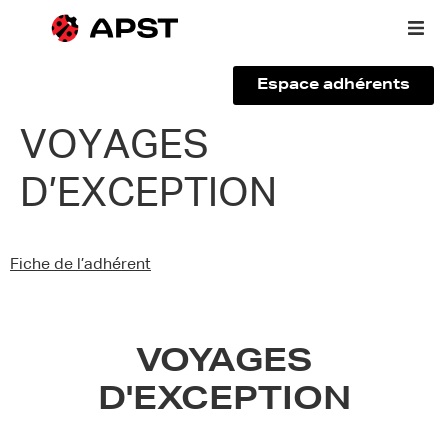
Espace adhérents
Qui sommes-nous ?
VOYAGES
D’EXCEPTION
Vous êtes un voyageur
Adhérer à l’APST
Fiche de l’adhérent
Actualités
VOYAGES
D'EXCEPTION