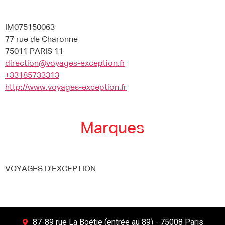
IM075150063
77 rue de Charonne
75011 PARIS 11
direction@voyages-exception.fr
+33185733313
http://www.voyages-exception.fr
Marques
VOYAGES D'EXCEPTION
87-89 rue La Boétie (entrée au 89) - 75008 Paris