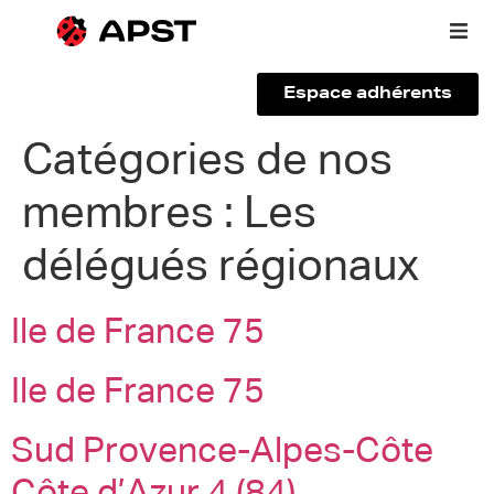
Espace adhérents
Qui sommes-nous ?
Catégories de nos
membres :
Les
Vous êtes un voyageur
délégués régionaux
Adhérer à l’APST
Ile de France 75
Actualités
Ile de France 75
Sud Provence-Alpes-Côte