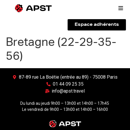
Espace adhérents
Qui sommes-nous ?
Bretagne (22-29-35-
56)
Vous êtes un voyageur
Adhérer à l’APST
87-89 rue La Boétie (entrée au 89) - 75008 Paris
01 44 09 25 35
Actualités
info@apst.travel
Du lundi au jeudi 9h00 – 13h00 et 14h00 – 17h45
Le vendredi de 9h00 – 13h00 et 14h00 – 16h00