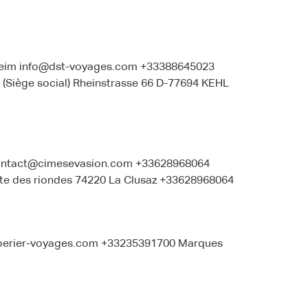
zheim info@dst-voyages.com +33388645023
(Siège social) Rheinstrasse 66 D-77694 KEHL
 contact@cimesevasion.com +33628968064
te des riondes 74220 La Clusaz +33628968064
c@perier-voyages.com +33235391700 Marques