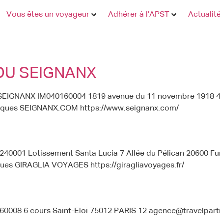
Vous êtes un voyageur
Adhérer à l’APST
Actualit
DU SEIGNANX
 SEIGNANX IM040160004 1819 avenue du 11 novembre 1918 
rques SEIGNANX.COM https://www.seignanx.com/
40001 Lotissement Santa Lucia 7 Allée du Pélican 20600 Fu
ques GIRAGLIA VOYAGES https://giragliavoyages.fr/
0008 6 cours Saint-Eloi 75012 PARIS 12 agence@travelpar