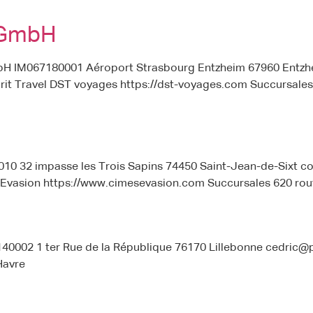
 GmbH
mbH IM067180001 Aéroport Strasbourg Entzheim 67960 Ent
it Travel DST voyages https://dst-voyages.com Succursales 
010 32 impasse les Trois Sapins 74450 Saint-Jean-de-Sixt
vasion https://www.cimesevasion.com Succursales 620 rou
40002 1 ter Rue de la République 76170 Lillebonne cedri
Havre