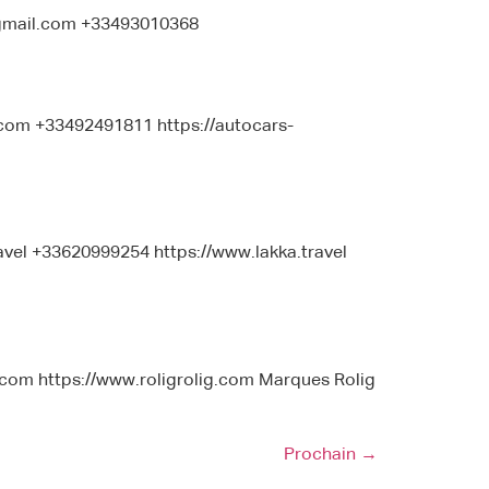
gmail.com +33493010368
com +33492491811 https://autocars-
vel +33620999254 https://www.lakka.travel
.com https://www.roligrolig.com Marques Rolig
Prochain
→