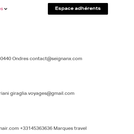
és
Espace adhérents
40440 Ondres contact@seignanx.com
riani giraglia.voyages@gmail.com
tnair.com +33145363636 Marques travel